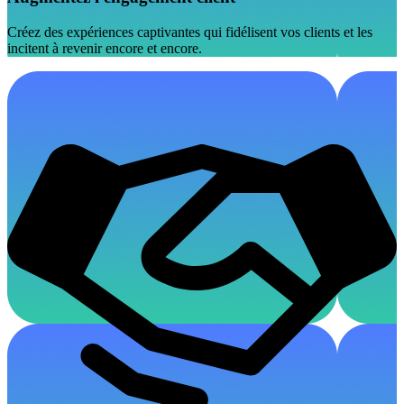
Créez des expériences captivantes qui fidélisent vos clients et les
incitent à revenir encore et encore.