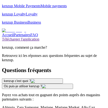
kenzup Mobile Payments
Mobile payments
kenzup Loyalty
Loyalty
kenzup Business
Business
Accueil
Partenaires
FAQ
Télécharger l'application
kenzup, comment ça marche?
Retrouvez ici les réponses aux questions fréquentes au sujet de
kenzup.
Questions fréquents
kenzup c'est quoi ?
Où puis-je utiliser kenzup ?
Payez vos achats tout en gagnant des points auprès des magasins
partenaires suivants :
Afriquia, Zara Samsung, Marjane, Marjane Market, Allo Gaz,